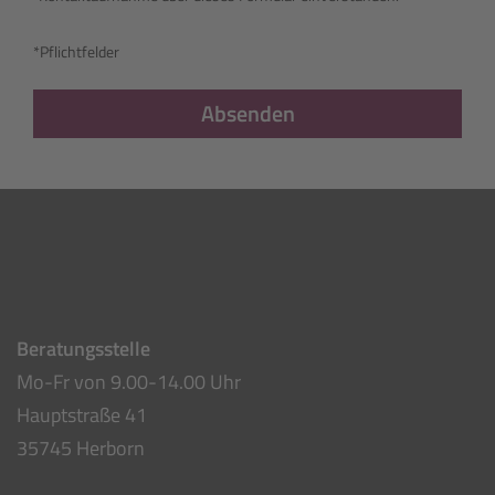
Die Tempus Leben Intensiv GmbH verwendet Ihre Daten
ausschließlich für Ihre Anfrage aus diesem Kontaktformular.
Ihre Daten werden zu keinem anderen Zweck verwendet und
insbesondere nicht an Dritte weitergegeben. Hiermit erkläre
ich mich mit der Erfassung meiner o.g. Daten zum Zweck der
Kontaktaufnahme über dieses Formular einverstanden.*
*Pflichtfelder
Absenden