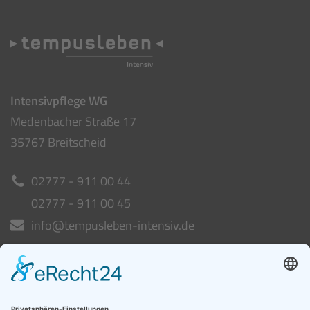
Ambulante Pflege
Hauptstraße 15-17
35745 Herborn
02772 - 64 96 44
02772 - 64 96 45
info@tempusleben.de
Intensivpflege WG
Medenbacher Straße 17
35767 Breitscheid