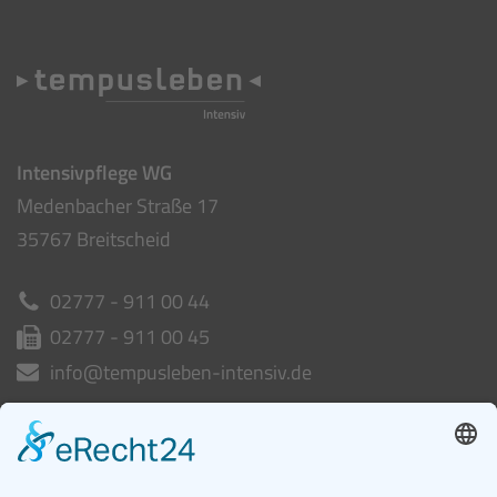
Intensivpflege WG
Medenbacher Straße 17
35767 Breitscheid
02777 - 911 00 44
02777 - 911 00 45
info@tempusleben-intensiv.de