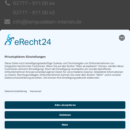
02777 - 911 00 44
02777 - 911 00 45
info@tempusleben-intensiv.de
Intensivpflege WG
ab Spätsommer 26
Heideblick 10-12
35649 Bischoffen
06441 - 982 74 23
06441 - 982 74 25
info@intensivpflege-mittelhessen.de