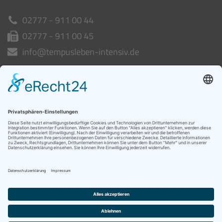
02777 - 911 00 44
02777 - 911 00 45
info@tempusleben-intensiv.de
Intensivpflege WG
ab Spätsommer 26
Heideblick 10-12
35649 Bischoffen
06441 - 982 74 23
06441 - 982 74 25